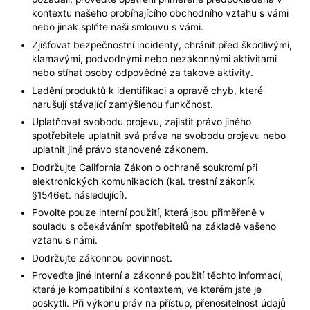
kontextu našeho probíhajícího obchodního vztahu s vámi
nebo jinak splňte naši smlouvu s vámi.
Zjišťovat bezpečnostní incidenty, chránit před škodlivými,
klamavými, podvodnými nebo nezákonnými aktivitami
nebo stíhat osoby odpovědné za takové aktivity.
Ladění produktů k identifikaci a opravě chyb, které
narušují stávající zamýšlenou funkčnost.
Uplatňovat svobodu projevu, zajistit právo jiného
spotřebitele uplatnit svá práva na svobodu projevu nebo
uplatnit jiné právo stanovené zákonem.
Dodržujte California Zákon o ochraně soukromí při
elektronických komunikacích (kal. trestní zákoník
§1546et. následující).
Povolte pouze interní použití, která jsou přiměřeně v
souladu s očekáváním spotřebitelů na základě vašeho
vztahu s námi.
Dodržujte zákonnou povinnost.
Proveďte jiné interní a zákonné použití těchto informací,
které je kompatibilní s kontextem, ve kterém jste je
poskytli. Při výkonu práv na přístup, přenositelnost údajů