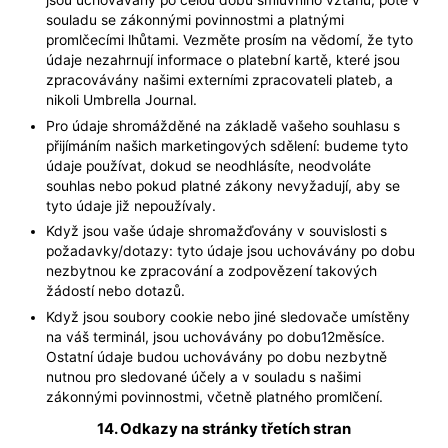
jsou uchovávány po celou dobu smluvního vztahu, poté v
souladu se zákonnými povinnostmi a platnými
promlčecími lhůtami. Vezměte prosím na vědomí, že tyto
údaje nezahrnují informace o platební kartě, které jsou
zpracovávány našimi externími zpracovateli plateb, a
nikoli Umbrella Journal.
Pro údaje shromážděné na základě vašeho souhlasu s
přijímáním našich marketingových sdělení: budeme tyto
údaje používat, dokud se neodhlásíte, neodvoláte
souhlas nebo pokud platné zákony nevyžadují, aby se
tyto údaje již nepoužívaly.
Když jsou vaše údaje shromažďovány v souvislosti s
požadavky/dotazy: tyto údaje jsou uchovávány po dobu
nezbytnou ke zpracování a zodpovězení takových
žádostí nebo dotazů.
Když jsou soubory cookie nebo jiné sledovače umístěny
na váš terminál, jsou uchovávány po dobu12měsíce.
Ostatní údaje budou uchovávány po dobu nezbytně
nutnou pro sledované účely a v souladu s našimi
zákonnými povinnostmi, včetně platného promlčení.
14. Odkazy na stránky třetích stran