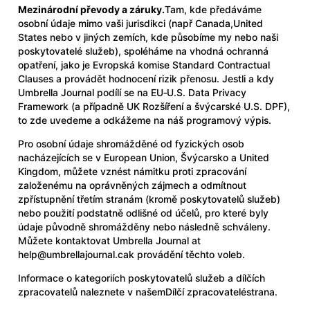
Mezinárodní převody a záruky.
Tam, kde předáváme
osobní údaje mimo vaši jurisdikci (např Canada,United
States nebo v jiných zemích, kde působíme my nebo naši
poskytovatelé služeb), spoléháme na vhodná ochranná
opatření, jako je Evropská komise Standard Contractual
Clauses a provádět hodnocení rizik přenosu. Jestli a kdy
Umbrella Journal podílí se na EU‑U.S. Data Privacy
Framework (a případně UK Rozšíření a švýcarské U.S. DPF),
to zde uvedeme a odkážeme na náš programový výpis.
Pro osobní údaje shromážděné od fyzických osob
nacházejících se v European Union, Švýcarsko a United
Kingdom, můžete vznést námitku proti zpracování
založenému na oprávněných zájmech a odmítnout
zpřístupnění třetím stranám (kromě poskytovatelů služeb)
nebo použití podstatně odlišné od účelů, pro které byly
údaje původně shromážděny nebo následně schváleny.
Můžete kontaktovat Umbrella Journal at
help@umbrellajournal.ca
k provádění těchto voleb.
Informace o kategoriích poskytovatelů služeb a dílčích
zpracovatelů naleznete v našem
Dílčí zpracovatelé
strana.