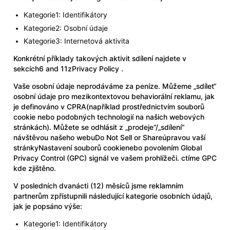
Kategorie1: Identifikátory
Kategorie2: Osobní údaje
Kategorie3: Internetová aktivita
Konkrétní příklady takových aktivit sdílení najdete v
sekcích6 and 11z
Privacy Policy
.
Vaše osobní údaje neprodáváme za peníze. Můžeme „sdílet“
osobní údaje pro mezikontextovou behaviorální reklamu, jak
je definováno v CPRA(například prostřednictvím souborů
cookie nebo podobných technologií na našich webových
stránkách). Můžete se odhlásit z „prodeje“/„sdílení“
návštěvou našeho webu
Do Not Sell or Share
úpravou vaší
stránky
Nastavení souborů cookie
nebo povolením Global
Privacy Control (GPC) signál ve vašem prohlížeči. ctíme GPC
kde zjištěno.
V posledních dvanácti (12) měsíců jsme reklamním
partnerům zpřístupnili následující kategorie osobních údajů,
jak je popsáno výše:
Kategorie1: Identifikátory