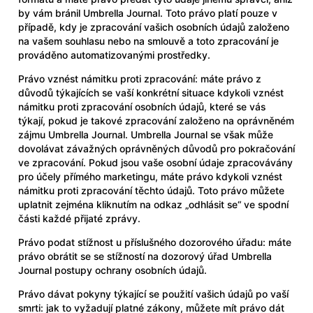
by vám bránil Umbrella Journal. Toto právo platí pouze v
případě, kdy je zpracování vašich osobních údajů založeno
na vašem souhlasu nebo na smlouvě a toto zpracování je
prováděno automatizovanými prostředky.
Právo vznést námitku proti zpracování: máte právo z
důvodů týkajících se vaší konkrétní situace kdykoli vznést
námitku proti zpracování osobních údajů, které se vás
týkají, pokud je takové zpracování založeno na oprávněném
zájmu Umbrella Journal. Umbrella Journal se však může
dovolávat závažných oprávněných důvodů pro pokračování
ve zpracování. Pokud jsou vaše osobní údaje zpracovávány
pro účely přímého marketingu, máte právo kdykoli vznést
námitku proti zpracování těchto údajů. Toto právo můžete
uplatnit zejména kliknutím na odkaz „odhlásit se“ ve spodní
části každé přijaté zprávy.
Právo podat stížnost u příslušného dozorového úřadu: máte
právo obrátit se se stížností na dozorový úřad Umbrella
Journal postupy ochrany osobních údajů.
Právo dávat pokyny týkající se použití vašich údajů po vaší
smrti: jak to vyžadují platné zákony, můžete mít právo dát