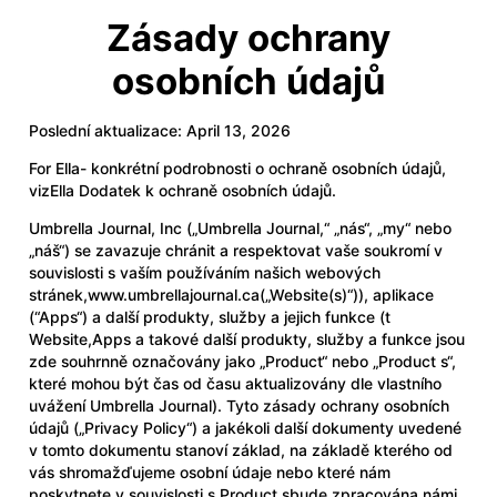
Zásady ochrany
osobních údajů
Poslední aktualizace: April 13, 2026
For Ella- konkrétní podrobnosti o ochraně osobních údajů,
viz
Ella Dodatek k ochraně osobních údajů
.
Umbrella Journal, Inc („Umbrella Journal,“ „nás“, „my“ nebo
„náš“) se zavazuje chránit a respektovat vaše soukromí v
souvislosti s vaším používáním našich webových
stránek,
www.umbrellajournal.ca
(„Website(s)“)), aplikace
(“Apps“) a další produkty, služby a jejich funkce (t
Website,Apps a takové další produkty, služby a funkce jsou
zde souhrnně označovány jako „Product“ nebo „Product s“,
které mohou být čas od času aktualizovány dle vlastního
uvážení Umbrella Journal). Tyto zásady ochrany osobních
údajů („Privacy Policy“) a jakékoli další dokumenty uvedené
v tomto dokumentu stanoví základ, na základě kterého od
vás shromažďujeme osobní údaje nebo které nám
poskytnete v souvislosti s Product sbude zpracována námi.