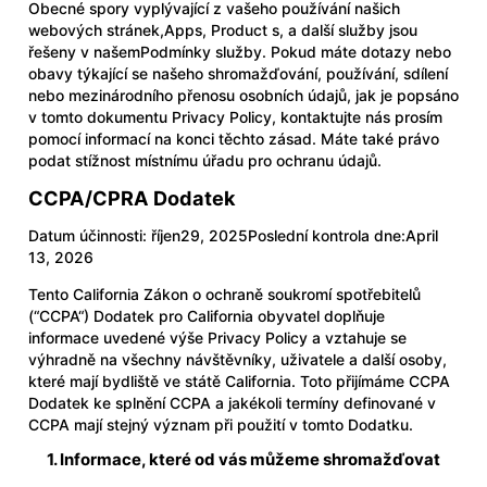
Obecné spory vyplývající z vašeho používání našich
webových stránek,Apps, Product s, a další služby jsou
řešeny v našem
Podmínky služby
. Pokud máte dotazy nebo
obavy týkající se našeho shromažďování, používání, sdílení
nebo mezinárodního přenosu osobních údajů, jak je popsáno
v tomto dokumentu Privacy Policy, kontaktujte nás prosím
pomocí informací na konci těchto zásad. Máte také právo
podat stížnost místnímu úřadu pro ochranu údajů.
CCPA/CPRA Dodatek
Datum účinnosti: říjen29, 2025Poslední kontrola dne:April
13, 2026
Tento California Zákon o ochraně soukromí spotřebitelů
(“CCPA“) Dodatek pro California obyvatel doplňuje
informace uvedené výše Privacy Policy a vztahuje se
výhradně na všechny návštěvníky, uživatele a další osoby,
které mají bydliště ve státě California. Toto přijímáme CCPA
Dodatek ke splnění CCPA a jakékoli termíny definované v
CCPA mají stejný význam při použití v tomto Dodatku.
1. Informace, které od vás můžeme shromažďovat