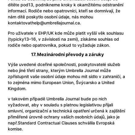
dítěte pod13, podnikneme kroky k okamžitému odstranění
informací. Rodiče nebo opatrovníci, kteří se domnívají, že
nám dítě poskytlo osobní údaje, nás mohou
kontaktovat
help@umbrellajournal.ca
.
Pro uživatele v EHP/UK kde může platit vyšší věk souhlasu
(typicky13–16, v závislosti na zemi), získáme souhlas od
rodiče nebo opatrovníka, pokud to vyžaduje zákon.
17. Mezinárodní převody a záruky
Výše uvedené dceřiné společnosti, poskytovatelé služeb
nebo jiné třetí strany, kterým Umbrella Journal může
zpřístupnit vaše osobní údaje mohou mít sídlo v zahraničí, a
to zejména mimo European Union, Švýcarsko a United
Kingdom.
v takovém případě Umbrella Journal bude po nich
vyžadovat, aby v souladu s platnou legislativou přijali
smluvní, organizační a technická opatření určená k zajištění
přiměřené úrovně ochrany vašich osobních údajů, jako je
např.Standard Contractual Clauses schválila Evropská
komise.