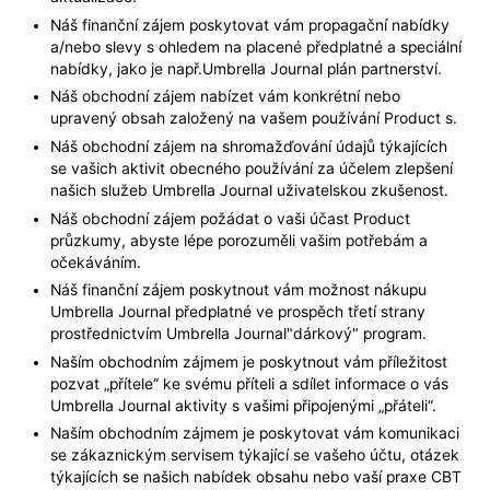
Náš finanční zájem poskytovat vám propagační nabídky
a/nebo slevy s ohledem na placené předplatné a speciální
nabídky, jako je např.Umbrella Journal plán partnerství.
Náš obchodní zájem nabízet vám konkrétní nebo
upravený obsah založený na vašem používání Product s.
Náš obchodní zájem na shromažďování údajů týkajících
se vašich aktivit obecného používání za účelem zlepšení
našich služeb Umbrella Journal uživatelskou zkušenost.
Náš obchodní zájem požádat o vaši účast Product
průzkumy, abyste lépe porozuměli vašim potřebám a
očekáváním.
Náš finanční zájem poskytnout vám možnost nákupu
Umbrella Journal předplatné ve prospěch třetí strany
prostřednictvím Umbrella Journal"dárkový" program.
Naším obchodním zájmem je poskytnout vám příležitost
pozvat „přítele“ ke svému příteli a sdílet informace o vás
Umbrella Journal aktivity s vašimi připojenými „přáteli“.
Naším obchodním zájmem je poskytovat vám komunikaci
se zákaznickým servisem týkající se vašeho účtu, otázek
týkajících se našich nabídek obsahu nebo vaší praxe CBT