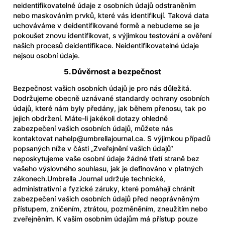
neidentifikovatelné údaje z osobních údajů odstraněním
nebo maskováním prvků, které vás identifikují. Taková data
uchováváme v deidentifikované formě a nebudeme se je
pokoušet znovu identifikovat, s výjimkou testování a ověření
našich procesů deidentifikace. Neidentifikovatelné údaje
nejsou osobní údaje.
5. Důvěrnost a bezpečnost
Bezpečnost vašich osobních údajů je pro nás důležitá.
Dodržujeme obecně uznávané standardy ochrany osobních
údajů, které nám byly předány, jak během přenosu, tak po
jejich obdržení. Máte-li jakékoli dotazy ohledně
zabezpečení vašich osobních údajů, můžete nás
kontaktovat na
help@umbrellajournal.ca
. S výjimkou případů
popsaných níže v části „Zveřejnění vašich údajů“
neposkytujeme vaše osobní údaje žádné třetí straně bez
vašeho výslovného souhlasu, jak je definováno v platných
zákonech.Umbrella Journal udržuje technické,
administrativní a fyzické záruky, které pomáhají chránit
zabezpečení vašich osobních údajů před neoprávněným
přístupem, zničením, ztrátou, pozměněním, zneužitím nebo
zveřejněním. K vašim osobním údajům má přístup pouze