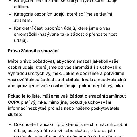
Kategorie třetích stran, se kterými tyto osobní údaje
sdílíme.
Kategorie osobních údajů, které sdílíme se třetími
stranami.
Konkrétní části osobních údajů, které jsme o vás
shromáždili (nazývané také žádost o přenositelnost
údajů).
Práva žádosti o smazání
Máte právo požadovat, abychom smazali jakékoli vaše
osobní údaje, které jsme od vás shromáždili a uchovali, s
výhradou určitých výjimek. Jakmile obdržíme a potvrdíme
vaši ověřitelnou žádost spotřebitele, trvale a neodvolatelně
anonymizujeme vaše osobní údaje, pokud neplatí výjimka.
Pokud je to jisté, můžeme vaši žádost o smazání zamítnout
CCPA platí výjimka, mimo jiné, pokud je uchovávání
informací nezbytné pro nás nebo našeho poskytovatele
služeb:
Dokončete transakci, pro kterou jsme shromáždili osobní
údaje, poskytněte zboží nebo službu, o kterou jste
požádali, proveďte opatření přiměřeně předpokládaná v