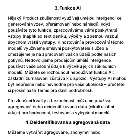
3. Funkce Ai
Nějaký Product zkušenosti využívají umělou inteligenci ke
generování výzev, přerámování nebo náhledů. Když
používáte tyto funkce, zpracováváme vámi poskytnuté
vstupy (například text deníku, výběry a zpětnou vazbu),
abychom vrátili výstupy. K hostování a provozování těchto
modelů využíváme smluvní poskytovatele služeb a
omezujeme je na zpracování vašich údajů podle našich
pokynů. Nedovolujeme prodejcům umělé inteligence
používat vaše osobní údaje k výcviku jejich základních
modelů. Můžete se rozhodnout nepoužívat funkce AI;
základní žurnálování zůstává k dispozici. Výstupy AI mohou
být nepřesné nebo nevhodné pro vaše okolnosti – přečtěte
si prosím naše Terms pro další podrobnosti.
Pro zlepšení kvality a bezpečnosti můžeme používat
agregovaná nebo deidentifikovaná data (nikoli osobní
údaje) pro hodnocení, testování a vylepšení modelů.
4. Deidentifikovaná a agregovaná data
Můžeme vytvářet agregované, anonymní nebo