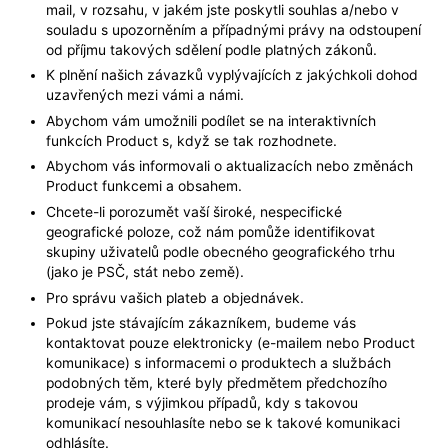
mail, v rozsahu, v jakém jste poskytli souhlas a/nebo v
souladu s upozorněním a případnými právy na odstoupení
od příjmu takových sdělení podle platných zákonů.
K plnění našich závazků vyplývajících z jakýchkoli dohod
uzavřených mezi vámi a námi.
Abychom vám umožnili podílet se na interaktivních
funkcích Product s, když se tak rozhodnete.
Abychom vás informovali o aktualizacích nebo změnách
Product funkcemi a obsahem.
Chcete-li porozumět vaší široké, nespecifické
geografické poloze, což nám pomůže identifikovat
skupiny uživatelů podle obecného geografického trhu
(jako je PSČ, stát nebo země).
Pro správu vašich plateb a objednávek.
Pokud jste stávajícím zákazníkem, budeme vás
kontaktovat pouze elektronicky (e-mailem nebo Product
komunikace) s informacemi o produktech a službách
podobných těm, které byly předmětem předchozího
prodeje vám, s výjimkou případů, kdy s takovou
komunikací nesouhlasíte nebo se k takové komunikaci
odhlásíte.