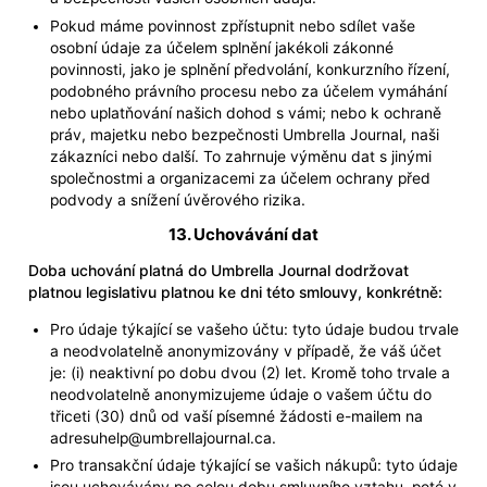
Pokud máme povinnost zpřístupnit nebo sdílet vaše
osobní údaje za účelem splnění jakékoli zákonné
povinnosti, jako je splnění předvolání, konkurzního řízení,
podobného právního procesu nebo za účelem vymáhání
nebo uplatňování našich dohod s vámi; nebo k ochraně
práv, majetku nebo bezpečnosti Umbrella Journal, naši
zákazníci nebo další. To zahrnuje výměnu dat s jinými
společnostmi a organizacemi za účelem ochrany před
podvody a snížení úvěrového rizika.
13. Uchovávání dat
Doba uchování platná do Umbrella Journal dodržovat
platnou legislativu platnou ke dni této smlouvy, konkrétně:
Pro údaje týkající se vašeho účtu: tyto údaje budou trvale
a neodvolatelně anonymizovány v případě, že váš účet
je: (i) neaktivní po dobu dvou (2) let. Kromě toho trvale a
neodvolatelně anonymizujeme údaje o vašem účtu do
třiceti (30) dnů od vaší písemné žádosti e-mailem na
adresu
help@umbrellajournal.ca
.
Pro transakční údaje týkající se vašich nákupů: tyto údaje