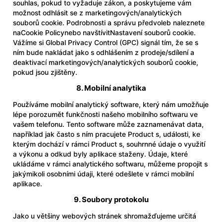
souhlas, pokud to vyžaduje zákon, a poskytujeme vám
možnost odhlásit se z marketingových/analytických
souborů cookie. Podrobnosti a správu předvoleb naleznete
na
Cookie Policy
nebo navštívit
Nastavení souborů cookie
.
Vážíme si Global Privacy Control (GPC) signál tím, že se s
ním bude nakládat jako s odhlášením z prodeje/sdílení a
deaktivací marketingových/analytických souborů cookie,
pokud jsou zjištěny.
8. Mobilní analytika
Používáme mobilní analytický software, který nám umožňuje
lépe porozumět funkčnosti našeho mobilního softwaru ve
vašem telefonu. Tento software může zaznamenávat data,
například jak často s ním pracujete Product s, události, ke
kterým dochází v rámci Product s, souhrnné údaje o využití
a výkonu a odkud byly aplikace staženy. Údaje, které
ukládáme v rámci analytického softwaru, můžeme propojit s
jakýmikoli osobními údaji, které odešlete v rámci mobilní
aplikace.
9. Soubory protokolu
Jako u většiny webových stránek shromažďujeme určitá