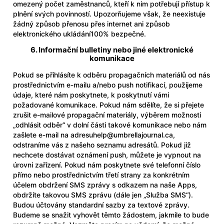
omezený počet zaměstnanců, kteří k nim potřebují přístup k
plnění svých povinností. Upozorňujeme však, že neexistuje
žádný způsob přenosu přes internet ani způsob
elektronického ukládání100% bezpečné.
6. Informační bulletiny nebo jiné elektronické
komunikace
Pokud se přihlásíte k odběru propagačních materiálů od nás
prostřednictvím e-mailu a/nebo push notifikací, použijeme
údaje, které nám poskytnete, k poskytnutí vámi
požadované komunikace. Pokud nám sdělíte, že si přejete
zrušit e-mailové propagační materiály, výběrem možnosti
„odhlásit odběr“ v dolní části takové komunikace nebo nám
zašlete e-mail na adresu
help@umbrellajournal.ca
,
odstraníme vás z našeho seznamu adresátů. Pokud již
nechcete dostávat oznámení push, můžete je vypnout na
úrovni zařízení. Pokud nám poskytnete své telefonní číslo
přímo nebo prostřednictvím třetí strany za konkrétním
účelem obdržení SMS zprávy s odkazem na naše Apps,
obdržíte takovou SMS zprávu (dále jen „Služba SMS“).
Budou účtovány standardní sazby za textové zprávy.
Budeme se snažit vyhovět těmto žádostem, jakmile to bude