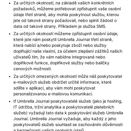
Za určitých okolností, na základě vašich konkrétních
požadavků, můžeme potřebovat zpřístupnit vaše osobní
údaje třetí straně, aby mohla poskytnout službu, kterou
jste od takové strany požadovali, nebo splnit žádost o
data od takové strany. Příkladem je služba SMS.
Za určitých okolností můžeme zpřístupnit osobní údaje,
které jste nám poskytli Umbrella Journal třetí straně,
která nabízí a/nebo poskytuje zboží nebo služby
doplňující naše vlastní, za účelem zlepšení zážitků našich
uživatelů tím, že vám nabídne integrované nebo
doplňkové funkce, doplňkové služby nebo balíčky
cenových možností.
Za určitých omezených okolností může náš poskytovatel
e-mailových služeb obdržet určité informace, které
sdílíte v aplikaci, aby vám mohl poskytovat
personalizovanou e-mailovou komunikaci.
If Umbrella Journal poskytovatelé služeb (jako je hosting,
IT údržba, tržní analytika a poskytovatelé platebních
služeb) vyžadují tato data k poskytování služeb Umbrella
Journal. Umbrella Journal vyžaduje, aby každý z jeho
poskytovatelů služeb souhlasil se zachováním důvěrnosti
a bezpečnosti vašich osobních údajů.