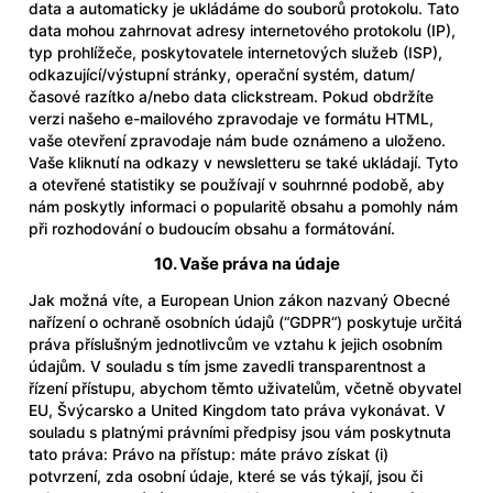
data a automaticky je ukládáme do souborů protokolu. Tato
data mohou zahrnovat adresy internetového protokolu (IP),
typ prohlížeče, poskytovatele internetových služeb (ISP),
odkazující/výstupní stránky, operační systém, datum/
časové razítko a/nebo data clickstream. Pokud obdržíte
verzi našeho e-mailového zpravodaje ve formátu HTML,
vaše otevření zpravodaje nám bude oznámeno a uloženo.
Vaše kliknutí na odkazy v newsletteru se také ukládají. Tyto
a otevřené statistiky se používají v souhrnné podobě, aby
nám poskytly informaci o popularitě obsahu a pomohly nám
při rozhodování o budoucím obsahu a formátování.
10. Vaše práva na údaje
Jak možná víte, a European Union zákon nazvaný Obecné
nařízení o ochraně osobních údajů (“GDPR“) poskytuje určitá
práva příslušným jednotlivcům ve vztahu k jejich osobním
údajům. V souladu s tím jsme zavedli transparentnost a
řízení přístupu, abychom těmto uživatelům, včetně obyvatel
EU, Švýcarsko a United Kingdom tato práva vykonávat. V
souladu s platnými právními předpisy jsou vám poskytnuta
tato práva: Právo na přístup: máte právo získat (i)
potvrzení, zda osobní údaje, které se vás týkají, jsou či