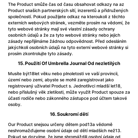
The Product smůže čas od času obsahovat odkazy na az
Product snašich partnerských sítí, inzerentů a přidružených
společností. Pokud použijete odkaz na kteroukoli z těchto
externích webových stránek, vezměte prosím na vědomí, že
tyto webové stránky mají své vlastní zásady ochrany
osobních údajů a že za tyto webové stránky nebo jejich
zásady nepřijímáme žádnou odpovědnost. Před odesláním
jakýchkoli osobních údajů na tyto externí webové stránky si
prosím zkontrolujte tyto zásady.
15. Použití Of Umbrella Journal Od nezletilých
Musíte být18let věku nebo plnoletosti ve vaší provincii,
území nebo zemi, abyste se mohli zaregistrovat jako
registrovaný uživatel Product s. Jednotlivci mladší let18,
nebo příslušný věk zletilosti, může využít Product spouze za
účasti rodiče nebo zákonného zástupce pod účtem takové
osoby.
16. Soukromí dětí
Our Product snejsou určeny dětem pod13a vědomě
neshromažďujeme osobní údaje od dětí mladších než13.
Pokud se dozvíme, že jsme shromáždili osobní údaje od