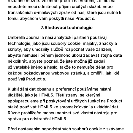
rozumně možné. Vezměte prosím na vědomí, že možná
nebudete moci odmítnout příjem určitých služeb nebo
transakčních e-mailových zpráv od nás, které jsou nutné k
tomu, abychom vám poskytli naše Product s.
7. Sledovací technologie
Umbrella Journal a naši analytickí partneři používají
technologie, jako jsou soubory cookie, majáky, značky a
skripty, aby umožnily službě rozpoznat vaše zařízení,
abyste nemuseli během jednoho úkolu zadávat stejná data
několikrát, abyste poznali, že jste možná již zadali
uživatelské jméno a heslo, takže to nemusíte dělat pro
každou požadovanou webovou stránku, a změřili, jak lidé
používají Product s.
K ukládání dat obsahu a preferencí používáme místní
úložiště, jako je HTML5. Třetí strany, se kterými
spolupracujeme při poskytování určitých funkcí na Product
staké používat HTML5 ke shromažďování a ukládání dat.
Různé prohlížeče mohou nabízet své vlastní nástroje pro
správu pro odstranění HTML5.
Před nastavením nepodstatných souborů cookie získáváme