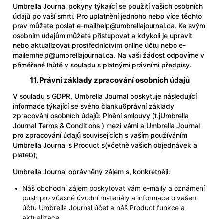
Umbrella Journal pokyny týkající se použití vašich osobních
údajů po vaší smrti. Pro uplatnění jednoho nebo více těchto
práv můžete poslat e-mail
help@umbrellajournal.ca
. Ke svým
osobním údajům můžete přistupovat a kdykoli je upravit
nebo aktualizovat prostřednictvím online účtu nebo e-
mailem
help@umbrellajournal.ca
. Na vaši žádost odpovíme v
přiměřené lhůtě v souladu s platnými právními předpisy.
11. Právní základy zpracování osobních údajů
V souladu s GDPR, Umbrella Journal poskytuje následující
informace týkající se svého článku6právní základy
zpracování osobních údajů: Plnění smlouvy (t.j
Umbrella
Journal Terms & Conditions
) mezi vámi a Umbrella Journal
pro zpracování údajů souvisejících s vaším používáním
Umbrella Journal s Product s(včetně vašich objednávek a
plateb);
Umbrella Journal oprávněný zájem s, konkrétněji:
Náš obchodní zájem poskytovat vám e-maily a oznámení
push pro včasné úvodní materiály a informace o vašem
účtu Umbrella Journal účet a náš Product funkce a
aktualizace.