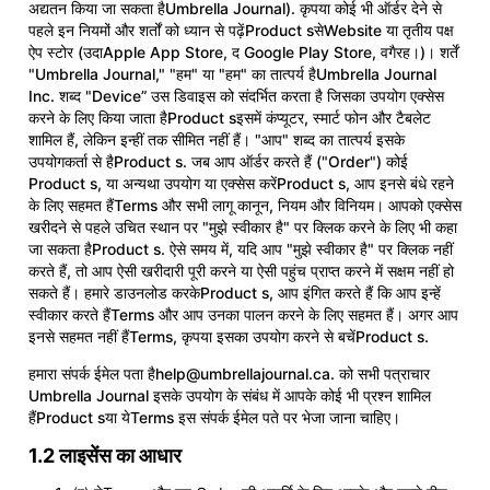
अद्यतन किया जा सकता हैUmbrella Journal). कृपया कोई भी ऑर्डर देने से
पहले इन नियमों और शर्तों को ध्यान से पढ़ेंProduct sसेWebsite या तृतीय पक्ष
ऐप स्टोर (उदाApple App Store, द Google Play Store, वगैरह।)। शर्तें
"Umbrella Journal," "हम" या "हम" का तात्पर्य हैUmbrella Journal
Inc. शब्द "Device” उस डिवाइस को संदर्भित करता है जिसका उपयोग एक्सेस
करने के लिए किया जाता हैProduct sइसमें कंप्यूटर, स्मार्ट फोन और टैबलेट
शामिल हैं, लेकिन इन्हीं तक सीमित नहीं हैं। "आप" शब्द का तात्पर्य इसके
उपयोगकर्ता से हैProduct s. जब आप ऑर्डर करते हैं ("Order") कोई
Product s, या अन्यथा उपयोग या एक्सेस करेंProduct s, आप इनसे बंधे रहने
के लिए सहमत हैंTerms और सभी लागू कानून, नियम और विनियम। आपको एक्सेस
खरीदने से पहले उचित स्थान पर "मुझे स्वीकार है" पर क्लिक करने के लिए भी कहा
जा सकता हैProduct s. ऐसे समय में, यदि आप "मुझे स्वीकार है" पर क्लिक नहीं
करते हैं, तो आप ऐसी खरीदारी पूरी करने या ऐसी पहुंच प्राप्त करने में सक्षम नहीं हो
सकते हैं। हमारे डाउनलोड करकेProduct s, आप इंगित करते हैं कि आप इन्हें
स्वीकार करते हैंTerms और आप उनका पालन करने के लिए सहमत हैं। अगर आप
इनसे सहमत नहीं हैंTerms, कृपया इसका उपयोग करने से बचेंProduct s.
हमारा संपर्क ईमेल पता है
help@umbrellajournal.ca
. को सभी पत्राचार
Umbrella Journal इसके उपयोग के संबंध में आपके कोई भी प्रश्न शामिल
हैंProduct sया येTerms इस संपर्क ईमेल पते पर भेजा जाना चाहिए।
1.2 लाइसेंस का आधार