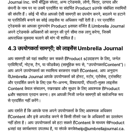
Journal Inc. सभी बौद्धिक संपदा, अन्य ट्रेडमार्क, लोगो, चित्र, उत्पाद और
कंपनी के नाम पर या उसमें प्रदर्शित या संदर्भित Product sउनके संबंधित स्वामियों
की संपत्ति हैं। कोई भी चीज़ आपको ऐसी सामग्री का उपयोग करने, बदलने या हटाने
या प्रतिलिपि बनाने का कोई लाइसेंस या अधिकार नहीं देती है। पर प्रदर्शित
ट्रेडमार्क का आपका दुरुपयोग Product sसख्त वर्जित है.Umbrella Journal
अपने ट्रेडमार्क अधिकारों को कानून की पूर्ण सीमा तक लागू करेगा, जिसमें
आपराधिक मुकदमा चलाने की मांग भी शामिल है।
4.3 उपयोगकर्ता सामग्री; को लाइसेंस Umbrella Journal
आप सामग्री को यहां सबमिट कर सकते हैंProduct s(उदाहरण के लिए, जर्नल
प्रविष्टियाँ, नोट्स, टैग, या फीडबैक) (सामूहिक रूप से, "उपयोगकर्ताContent”)।
आप अपने उपयोगकर्ता का स्वामित्व बरकरार रखते हैंContent. आप अनुदान
देंUmbrella Journal आपके उपयोगकर्ता को होस्ट, स्टोर, प्रोसेस, ट्रांसमिट
और प्रदर्शित करने के लिए एक गैर-अनन्य, विश्वव्यापी, रॉयल्टी-मुक्त लाइसेंस
Content केवल संचालन, रखरखाव और सुधार के लिए आवश्यक हैProduct
sऔर सहायता प्रदान करना। हम आपकी निजी जर्नल सामग्री को सार्वजनिक रूप
से प्रदर्शित नहीं करेंगे।
आप दर्शाते हैं कि आपके पास अपने उपयोगकर्ता के लिए आवश्यक अधिकार
हैंContent और इसे अपलोड करने से किसी तीसरे पक्ष के अधिकारों का उल्लंघन
नहीं होता है। आप उपयोगकर्ता को हटा सकते हैंContent के माध्यम सेProduct
sजहां वह कार्यक्षमता उपलब्ध है, या संपर्क करके
help@umbrellajournal.ca
.