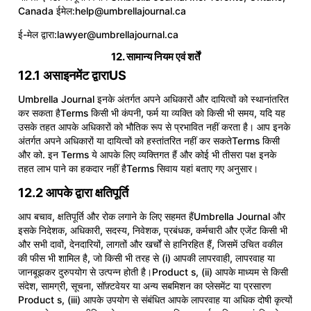
Canada ईमेल:
help@umbrellajournal.ca
ई-मेल द्वारा:
lawyer@umbrellajournal.ca
12. सामान्य नियम एवं शर्तें
12.1 असाइनमेंट द्वाराUS
Umbrella Journal इनके अंतर्गत अपने अधिकारों और दायित्वों को स्थानांतरित
कर सकता हैTerms किसी भी कंपनी, फर्म या व्यक्ति को किसी भी समय, यदि यह
उसके तहत आपके अधिकारों को भौतिक रूप से प्रभावित नहीं करता है। आप इनके
अंतर्गत अपने अधिकारों या दायित्वों को हस्तांतरित नहीं कर सकतेTerms किसी
और को. इन Terms ये आपके लिए व्यक्तिगत हैं और कोई भी तीसरा पक्ष इनके
तहत लाभ पाने का हकदार नहीं हैTerms सिवाय यहां बताए गए अनुसार।
12.2 आपके द्वारा क्षतिपूर्ति
आप बचाव, क्षतिपूर्ति और रोक लगाने के लिए सहमत हैंUmbrella Journal और
इसके निदेशक, अधिकारी, सदस्य, निवेशक, प्रबंधक, कर्मचारी और एजेंट किसी भी
और सभी दावों, देनदारियों, लागतों और खर्चों से हानिरहित हैं, जिसमें उचित वकील
की फीस भी शामिल है, जो किसी भी तरह से (i) आपकी लापरवाही, लापरवाह या
जानबूझकर दुरुपयोग से उत्पन्न होती है।Product s, (ii) आपके माध्यम से किसी
संदेश, सामग्री, सूचना, सॉफ़्टवेयर या अन्य सबमिशन का प्लेसमेंट या प्रसारण
Product s, (iii) आपके उपयोग से संबंधित आपके लापरवाह या अधिक दोषी कृत्यों