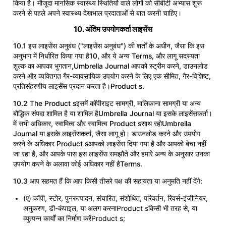
किया है। मौजूदा मानसिक स्वास्थ्य स्थितियों वाले लोगों को सीबीटी अभ्यास शुरू
करने से पहले अपने स्वास्थ्य देखभाल प्रदाताओं से बात करनी चाहिए।
10. अंतिम उपयोगकर्ता लाइसेंस
10.1 इस लाइसेंस अनुबंध ("लाइसेंस अनुबंध") की शर्तों के अधीन, जैसा कि इस
अनुभाग में निर्धारित किया गया है10, और ये अन्य Terms, और लागू सदस्यता
शुल्क का आपका भुगतान,Umbrella Journal आपको स्ट्रीम करने, डाउनलोड
करने और व्यक्तिगत गैर-व्यावसायिक उपयोग करने के लिए एक सीमित, गैर-विशिष्ट,
प्रतिसंहरणीय लाइसेंस प्रदान करता है।Product s.
10.2 The Product sइसमें कॉपीराइट सामग्री, मालिकाना सामग्री या अन्य
बौद्धिक संपदा शामिल है या शामिल हैUmbrella Journal या इसके लाइसेंसकर्ता।
में सभी अधिकार, स्वामित्व और स्वामित्व Product sसाथ रहोUmbrella
Journal या इसके लाइसेंसकर्ता, जैसा लागू हो। डाउनलोड करने और उपयोग
करने के अधिकार Product sआपको लाइसेंस दिया गया है और आपको बेचा नहीं
जा रहा है, और आपके पास इस लाइसेंस समझौते और हमारे अन्य के अनुसार उनका
उपयोग करने के अलावा कोई अधिकार नहीं हैTerms.
10.3 आप सहमत हैं कि आप किसी तीसरे पक्ष की सहायता या अनुमति नहीं देंगे:
(ए) कॉपी, स्टोर, पुनरुत्पादन, संचारित, संशोधित, परिवर्तन, रिवर्स-इंजीनियर,
अनुकरण, डी-कंपाइल, या अलग करनाProduct sकिसी भी तरह से, या
व्युत्पन्न कार्यों का निर्माण करेंProduct s;