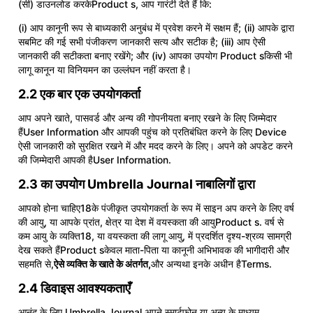
(सी) डाउनलोड करकेProduct s, आप गारंटी देते हैं कि:
(i) आप कानूनी रूप से बाध्यकारी अनुबंध में प्रवेश करने में सक्षम हैं; (ii) आपके द्वारा
सबमिट की गई सभी पंजीकरण जानकारी सत्य और सटीक है; (iii) आप ऐसी
जानकारी की सटीकता बनाए रखेंगे; और (iv) आपका उपयोग Product sकिसी भी
लागू कानून या विनियमन का उल्लंघन नहीं करता है।
2.2 एक बार एक उपयोगकर्ता
आप अपने खाते, पासवर्ड और अन्य की गोपनीयता बनाए रखने के लिए जिम्मेदार
हैंUser Information और आपकी पहुंच को प्रतिबंधित करने के लिए Device
ऐसी जानकारी को सुरक्षित रखने में और मदद करने के लिए। अपने को अपडेट करने
की जिम्मेदारी आपकी हैUser Information.
2.3 का उपयोग Umbrella Journal नाबालिगों द्वारा
आपको होना चाहिए18के पंजीकृत उपयोगकर्ता के रूप में साइन अप करने के लिए वर्ष
की आयु, या आपके प्रांत, क्षेत्र या देश में वयस्कता की आयुProduct s. वर्ष से
कम आयु के व्यक्ति18, या वयस्कता की लागू आयु, में प्रदर्शित दृश्य-श्रव्य सामग्री
देख सकते हैंProduct sकेवल माता-पिता या कानूनी अभिभावक की भागीदारी और
सहमति से,
ऐसे व्यक्ति के खाते के अंतर्गत,
और अन्यथा इनके अधीन हैTerms.
2.4 डिवाइस आवश्यकताएँ
आनंद के लिए Umbrella Journal अपने स्मार्टफोन या अन्य के माध्यम