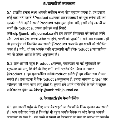
5. उत्पादों की उपलब्धता
5.1 हालाँकि हमारा लक्ष्य आपको सर्वोत्तम संभव सेवा प्रदान करना है, हम इसका
कोई वादा नहीं करते हैंProduct sआपकी आवश्यकताओं को पूरा करेगा और हम
इसकी गारंटी नहीं दे सकतेProduct sदोषमुक्त होगा. यदि इसमें कोई खराबी आ
जाती हैProduct s, कृपया इसे हमें यहां रिपोर्ट
करें
help@umbrellajournal.ca
और हम आपकी शिकायत की समीक्षा करेंगे
और, जहां हम ऐसा करना उचित समझेंगे, गलती को सुधारेंगे। यदि आवश्यकता पड़ी
तो हम पहुंच को निलंबित कर सकते हैंProduct sजबकि हम गलती को संबोधित
करते हैं। यदि.. तो हम आपके प्रति उत्तरदायी नहीं होंगेProduct sव्यावसायिक
रूप से उचित अवधि के लिए अनुपलब्ध हैं।
5.2 तक आपकी पहुंच Product sमरम्मत, रखरखाव या नई सुविधाओं की
शुरूआत की अनुमति देने के लिए कभी-कभी प्रतिबंधित किया जा सकता
हैProduct s. हम पुनर्स्थापित करेंगेProduct sजैसे ही हम उचित रूप से कर
सकते हैं। इस घटना में किProduct sअनुपलब्ध हैं, हमारा सामान्य Order और
रद्दीकरण की समय सीमा लागू होती है; कृपया हमें अपने परिवर्तनों के बारे में सूचित
करेंOrder ईमेल करके
help@umbrellajournal.ca.
6. वेबसाइटों/होम पेज के लिंक
6.1 हम आपकी पहुंच के लिए अन्य वेबसाइटों या सेवाओं के लिंक प्रदान कर सकते
हैं। आप स्वीकार करते हैं कि कोई भी पहुंच आपके विवेक पर और केवल आपकी
जानकारी के लिए है। हम उनमें से किसी भी वेबसाइट या सेवा की समीक्षा या समर्थन