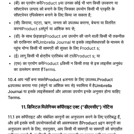
(बी) का प्रयोग करेंProduct sया उनका कोई भी भाग किसी उपकरण या
सॉफ़्टवेयर उत्पाद को बनाने के लिए जिसका उपयोग किसी भी प्रकृति के
सॉफ़्टवेयर एप्लिकेशन बनाने के लिए किया जा सकता है;
(सी) किराया, पट्टा, ऋण, जनता को उपलब्ध कराना, बेचना या वितरित
करनाProduct sसंपूर्ण या आंशिक रूप से;
(डी) के साथ छेड़छाड़Product sया उपयोग की जाने वाली किसी भी तकनीक
को दरकिनार करेंUmbrella Journal या इसके लाइसेंसधारकों के माध्यम से
पहुंच योग्य किसी भी सामग्री की सुरक्षा के लिए Product s;
(ई) लागू किसी भी क्षेत्रीय प्रतिबंध को टालेंProduct s; या
(एफ) का प्रयोग करेंProduct sकिसी न किसी तरह से इस लाइसेंस अनुबंध
का उल्लंघन करता हैTerms.
10.4 आप नहीं बना सकतेProduct sजनता के लिए उपलब्ध.Product
sउपलब्ध कराया गया (संपूर्ण या आंशिक रूप से) स्वामित्व में हैUmbrella
Journal या इसके लाइसेंसकर्ता और आपका उपयोग इनके अनुसार होना चाहिए
Terms.
11. डिजिटल मिलेनियम कॉपीराइट एक्ट ("डीएमसीए") नोटिस
11.1 हम कॉपीराइट और संबंधित कानूनों का अनुपालन करने के लिए प्रतिबद्ध हैं,
और हमें इसके सभी उपयोगकर्ताओं की आवश्यकता हैProduct sइन कानूनों का
अनुपालन करने के लिए. तदनुसार, आप किसी भी सामग्री या सामग्री को संग्रहीत