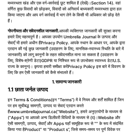
मध्यस्थता खंड और एक वर्ग-कार्रवाई छूट शामिल है (देखें)।Section 14). वहां
वर्णित कुछ विवादों को छोड़कर, विवादों को अनिवार्य बाध्यकारी मध्यस्थता द्वारा हल
किया जाएगा और आप वर्ग कार्रवाई में भाग लेने के किसी भी अधिकार को छोड़ देते
हैं।
गोपनीयता और संवेदनशील जानकारी.
आपकी व्यक्तिगत जानकारी की सुरक्षा करना
हमारे लिए महत्वपूर्ण है। आपका उपयोग Umbrella Journal के उत्पाद और
सेवाएँ भी हमारे अधीन हैं
Privacy Policy
. आपके स्थान के आधार पर, आपके द्वारा
प्रदान की गई कुछ जानकारी (उदाहरण के लिए, मानसिक‑स्वास्थ्य स्थिति के बारे में
जानकारी) को लागू कानूनों के तहत संवेदनशील माना जा सकता है (उदाहरण के
लिए, विशेष‑श्रेणी डेटा)GDPR या निश्चित रूप से उपभोक्ता स्वास्थ्य डेटाU.S.
राज्य के कानून)। कृपया हमारी समीक्षा करेंPrivacy Policy इस बारे में विवरण के
लिए कि हम ऐसी जानकारी को कैसे संभालते हैं।
1. सामान्य जानकारी
1.1 छाता जर्नल उत्पाद
इन Terms & Conditions(इन "Terms”) में वे नियम और शर्तें शामिल हैं जिन
पर हम सूचीबद्ध सामग्री, उत्पाद या सेवाएं प्रदान करते
हैं
www.umbrellajournal.ca
(''Website"), हमारे अनुप्रयोगों के माध्यम से
("Apps”) या आपको अन्य डिलीवरी विधियों के माध्यम से (द)।Website और
ऐसी सामग्री, उत्पाद, सेवाएँ और Apps यहाँ सामूहिक रूप से "" के रूप में संदर्भित
किया गया हैProduct" या "Product s”, जिसे समय-समय पर पूर्ण विवेक पर