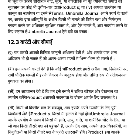
या चूक के कारण शारीरिक चोट, मृत्यु, या वास्तविक या मूर्त व्यक्तिगत संपत्ति को
नुकसान का कोई भी तृतीय-पक्ष दावाProduct s; या (iv) आपका उल्लंघन या
कानून का उल्लंघन या इनमें सेTerms. Umbrella Journal अपने स्वयं के खर्च
पर, आपके द्वारा क्षतिपूर्ति के अधीन किसी भी मामले की विशेष रक्षा और नियंत्रण
ग्रहण करने का अधिकार सुरक्षित रखता है, और ऐसे मामले में, आप सहयोग करने के
लिए सहमत हैंUmbrella Journal ऐसे दावे का बचाव।
12.3 वारंटी और सीमाएँ
(ए) यह वारंटी आपको विशिष्ट कानूनी अधिकार देती है, और आपके पास अन्य
अधिकार भी हो सकते हैं जो अलग-अलग राज्यों में भिन्न-भिन्न हो सकते हैं।
(बी) हम आपको गारंटी देते हैं कि कोई भीProduct हमसे खरीदा गया, डिलीवरी पर,
सभी भौतिक मामलों में इसके विवरण के अनुरूप होगा और उचित रूप से संतोषजनक
गुणवत्ता का होगा।
(सी) हम आश्वासन देते हैं कि हम इसे बनाने में उचित कौशल और देखभाल का
उपयोग करेंगेProduct sआपकी सदस्यता के दौरान आपके लिए उपलब्ध है।
(डी) किसी भी विपरीत बात के बावजूद, आप इसके अपने उपयोग के लिए पूरी
जिम्मेदारी लेते हैंProduct s. किसी भी हालत में नहीं होगाUmbrella Journal
आपके उपयोग के संबंध में किसी भी हानि, मृत्यु, क्षति, या शारीरिक चोट के लिए, या
जो आप किसी तीसरे पक्ष को पहुंचाते हैं, उसके लिए आप, आपके उत्तराधिकारियों, या
नियुक्तियों या किसी तीसरे पक्ष के प्रति उत्तरदायी होंगे।Product sया आपके