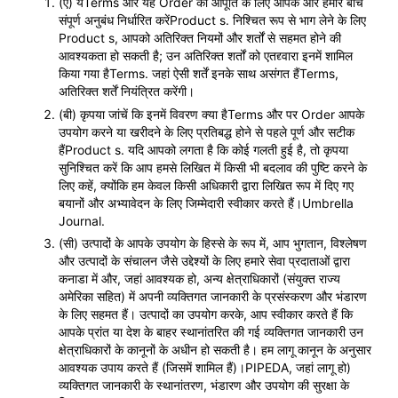
(ए) येTerms और यह Order की आपूर्ति के लिए आपके और हमारे बीच
संपूर्ण अनुबंध निर्धारित करेंProduct s. निश्चित रूप से भाग लेने के लिए
Product s, आपको अतिरिक्त नियमों और शर्तों से सहमत होने की
आवश्यकता हो सकती है; उन अतिरिक्त शर्तों को एतद्द्वारा इनमें शामिल
किया गया हैTerms. जहां ऐसी शर्तें इनके साथ असंगत हैंTerms,
अतिरिक्त शर्तें नियंत्रित करेंगी।
(बी) कृपया जांचें कि इनमें विवरण क्या हैTerms और पर Order आपके
उपयोग करने या खरीदने के लिए प्रतिबद्ध होने से पहले पूर्ण और सटीक
हैंProduct s. यदि आपको लगता है कि कोई गलती हुई है, तो कृपया
सुनिश्चित करें कि आप हमसे लिखित में किसी भी बदलाव की पुष्टि करने के
लिए कहें, क्योंकि हम केवल किसी अधिकारी द्वारा लिखित रूप में दिए गए
बयानों और अभ्यावेदन के लिए जिम्मेदारी स्वीकार करते हैं।Umbrella
Journal.
(सी) उत्पादों के आपके उपयोग के हिस्से के रूप में, आप भुगतान, विश्लेषण
और उत्पादों के संचालन जैसे उद्देश्यों के लिए हमारे सेवा प्रदाताओं द्वारा
कनाडा में और, जहां आवश्यक हो, अन्य क्षेत्राधिकारों (संयुक्त राज्य
अमेरिका सहित) में अपनी व्यक्तिगत जानकारी के प्रसंस्करण और भंडारण
के लिए सहमत हैं। उत्पादों का उपयोग करके, आप स्वीकार करते हैं कि
आपके प्रांत या देश के बाहर स्थानांतरित की गई व्यक्तिगत जानकारी उन
क्षेत्राधिकारों के कानूनों के अधीन हो सकती है। हम लागू कानून के अनुसार
आवश्यक उपाय करते हैं (जिसमें शामिल हैं)।PIPEDA, जहां लागू हो)
व्यक्तिगत जानकारी के स्थानांतरण, भंडारण और उपयोग की सुरक्षा के