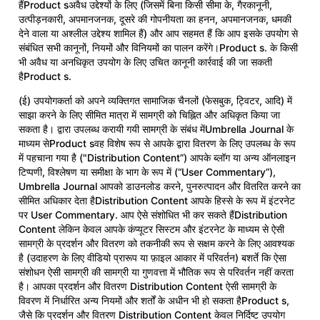
हैंProduct sअवैध उद्देश्यों के लिए (जिसमें बिना किसी सीमा के, गैरकानूनी,
उत्पीड़नकारी, अपमानजनक, दूसरे की गोपनीयता का हनन, अपमानजनक, धमकी
देने वाला या अश्लील उद्देश्य शामिल हैं) और आप सहमत हैं कि आप इसके उपयोग से
संबंधित सभी कानूनों, नियमों और विनियमों का पालन करेंगे।Product s. के किसी
भी अवैध या अनधिकृत उपयोग के लिए उचित कानूनी कार्रवाई की जा सकती
हैProduct s.
(ई) उपयोगकर्ता को अपने व्यक्तिगत सामाजिक चैनलों (फेसबुक, ट्विटर, आदि) में
साझा करने के लिए सीमित मात्रा में सामग्री को चिह्नित और अधिकृत किया जा
सकता है। द्वारा उपलब्ध करायी गयी सामग्री के संबंध मेंUmbrella Journal के
माध्यम सेProduct sवह विशेष रूप से आपके द्वारा वितरण के लिए उपलब्ध के रूप
में पहचाना गया है ("Distribution Content”) आपके ब्लॉग या अन्य ऑनलाइन
टिप्पणी, विश्लेषण या समीक्षा के भाग के रूप में (“User Commentary”),
Umbrella Journal आपको डाउनलोड करने, पुनरुत्पादन और वितरित करने का
सीमित अधिकार देता हैDistribution Content आपके हिस्से के रूप में इंटरनेट
पर User Commentary. आप ऐसे संशोधित भी कर सकते हैंDistribution
Content लेकिन केवल आपके कंप्यूटर सिस्टम और इंटरनेट के माध्यम से ऐसी
सामग्री के प्रदर्शन और वितरण को तकनीकी रूप से सक्षम करने के लिए आवश्यक
है (उदाहरण के लिए वीडियो प्रारूप या फ़ाइल आकार में परिवर्तन) बशर्ते कि ऐसा
संशोधन ऐसी सामग्री की सामग्री या गुणवत्ता में भौतिक रूप से परिवर्तन नहीं करता
है। आपका प्रदर्शन और वितरण Distribution Content ऐसी सामग्री के
विवरण में निर्धारित अन्य नियमों और शर्तों के अधीन भी हो सकता हैProduct s,
जैसे कि प्रदर्शन और वितरण Distribution Content केवल निर्दिष्ट उपयोग