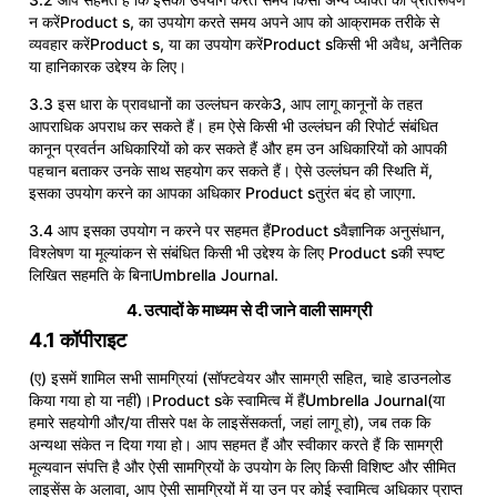
3.2 आप सहमत हैं कि इसका उपयोग करते समय किसी अन्य व्यक्ति का प्रतिरूपण
न करेंProduct s, का उपयोग करते समय अपने आप को आक्रामक तरीके से
व्यवहार करेंProduct s, या का उपयोग करेंProduct sकिसी भी अवैध, अनैतिक
या हानिकारक उद्देश्य के लिए।
3.3 इस धारा के प्रावधानों का उल्लंघन करके3, आप लागू कानूनों के तहत
आपराधिक अपराध कर सकते हैं। हम ऐसे किसी भी उल्लंघन की रिपोर्ट संबंधित
कानून प्रवर्तन अधिकारियों को कर सकते हैं और हम उन अधिकारियों को आपकी
पहचान बताकर उनके साथ सहयोग कर सकते हैं। ऐसे उल्लंघन की स्थिति में,
इसका उपयोग करने का आपका अधिकार Product sतुरंत बंद हो जाएगा.
3.4 आप इसका उपयोग न करने पर सहमत हैंProduct sवैज्ञानिक अनुसंधान,
विश्लेषण या मूल्यांकन से संबंधित किसी भी उद्देश्य के लिए Product sकी स्पष्ट
लिखित सहमति के बिनाUmbrella Journal.
4. उत्पादों के माध्यम से दी जाने वाली सामग्री
4.1 कॉपीराइट
(ए) इसमें शामिल सभी सामग्रियां (सॉफ्टवेयर और सामग्री सहित, चाहे डाउनलोड
किया गया हो या नहीं)।Product sके स्वामित्व में हैंUmbrella Journal(या
हमारे सहयोगी और/या तीसरे पक्ष के लाइसेंसकर्ता, जहां लागू हो), जब तक कि
अन्यथा संकेत न दिया गया हो। आप सहमत हैं और स्वीकार करते हैं कि सामग्री
मूल्यवान संपत्ति है और ऐसी सामग्रियों के उपयोग के लिए किसी विशिष्ट और सीमित
लाइसेंस के अलावा, आप ऐसी सामग्रियों में या उन पर कोई स्वामित्व अधिकार प्राप्त