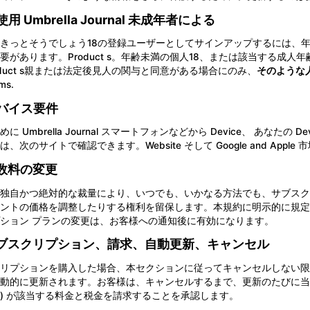
の使用 Umbrella Journal 未成年者による
きっとそうでしょう18の登録ユーザーとしてサインアップするには、
要があります。Product s。年齢未満の個人18、または該当する成
oduct s親または法定後見人の関与と同意がある場合にのみ、
そのような
ms.
デバイス要件
に Umbrella Journal スマートフォンなどから Device、 あな
、次のサイトで確認できます。Website そして Google and Apple 
手数料の変更
独自かつ絶対的な裁量により、いつでも、いかなる方法でも、サブスク
ントの価格を調整したりする権利を留保します。本規約に明示的に規定さ
ション プランの変更は、お客様への通知後に有効になります。
 サブスクリプション、請求、自動更新、キャンセル
リプションを購入した場合、本セクションに従ってキャンセルしない限
動的に更新されます。お客様は、キャンセルするまで、更新のたびに当社
) が該当する料金と税金を請求することを承認します。