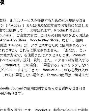
報
コンテンツ、製品、またはサービスを提供するための利用規約が含ま
ション（「Apps」）または他の配送方法でお客様に配送しま
書では総称して「」と呼ばれます。Product" または
a Journal）。ご注文の前に、これらの利用規約をよくお読み
e App Store、Google Play Store、など）。規約
 Inc. 用語 "Device」は、アクセスするために使用されるデバ
含まれますが、これらに限定されません。 「あなた」とい
またはその他の方法で、を使用またはアクセスします。Product
れるすべての法律、規則、規制。また、アクセス権を購入する
roduct s。この場合、「同意する」をクリックしない
ンロードすることで、Product s、これらを受け入れ
。これらに同意しない場合は、Terms の使用はご遠慮くだ
rella Journal の使用に関するあらゆる質問が含まれま
る必要があります。
完全な合意を規定します。Product s。特定のイベントに参加