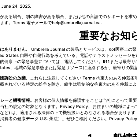
June 24, 2025.
がある場合、別の障害がある場合、または他の言語でのサポートを求め
ます。Terms 電子メールで
help@umbrellajournal.ca
.
重要なお知
はありません。
Umbrella Journal の製品とサービスは、
not
医療上の緊
ited States 自殺や自傷行為を考えている、電話やテキストメッセージ
的健康上の緊急事態については、電話してください。
911
または最寄り
ed States、地域の緊急事態または緊急リソースに連絡するか、最寄りの
団訴訟の放棄。
これらに注意してください Terms 拘束力のある仲裁条項
載されている特定の紛争を除き、紛争は強制的な拘束力のある仲裁によ
シーと機密情報。
お客様の個人情報を保護することは当社にとって重要です。あ
当社の規定の対象となります。
Privacy Policy
。お住まいの地域によっ
など) は、適用される法律の下で機密扱いとみなされる場合があります (
消費者の健康データ U.S. 州法）。ぜひご検討ください。Privacy P
。