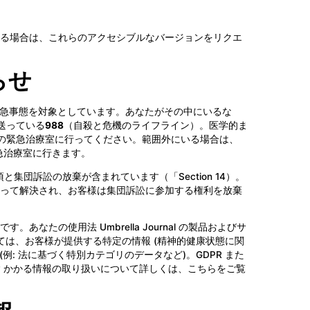
る場合は、これらのアクセシブルなバージョンをリクエ
らせ
急事態を対象としています。あなたがその中にいるな
を送っている
988
（自殺と危機のライフライン）。医学的ま
の緊急治療室に行ってください。範囲外にいる場合は、
緊急治療室に行きます。
と集団訴訟の放棄が含まれています（「Section 14）。
って解決され、お客様は集団訴訟に参加する権利を放棄
なたの使用法 Umbrella Journal の製品およびサ
ては、お客様が提供する特定の情報 (精神的健康状態に関
例: 法に基づく特別カテゴリのデータなど)。GDPR また
olicy かかる情報の取り扱いについて詳しくは、こちらをご覧