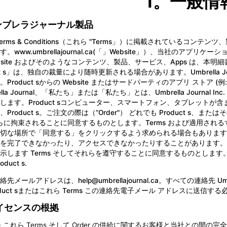
1。一般情
 アンブレラジャーナル製品
Terms & Conditions（これら "Terms」）に掲載されている
す。
www.umbrellajournal.ca
(「」Website」）、当社のアプリケー
bsite およびそのようなコンテンツ、製品、サービス、Apps は、本明細
duct s」は、独自の裁量により随時更新される場合があります。Umbrell
Product sからの Website またはサードパーティのアプリ ストア (例:Appl
ella Journal、「私たち」または「私たち」とは、Umbrella Journal
します。Product sコンピューター、スマートフォン、タブレットが
Product s。ご注文の際は（”Order"） どれでも Product s、
らに拘束されることに同意するものとします。Terms および適用さ
切な場所で「同意する」をクリックするよう求められる場合もあります。P
を完了できなかったり、アクセスできなかったりすることがあります。ダウ
示します Terms そしてそれらを遵守することに同意するものとします
duct s.
絡先メールアドレスは、
help@umbrellajournal.ca
。すべての連絡先 Umb
oduct sまたはこれら Terms この連絡先電子メール アドレスに送信す
 ライセンスの根拠
a) これら Terms そして Order の供給に関するお客様と当社との間の