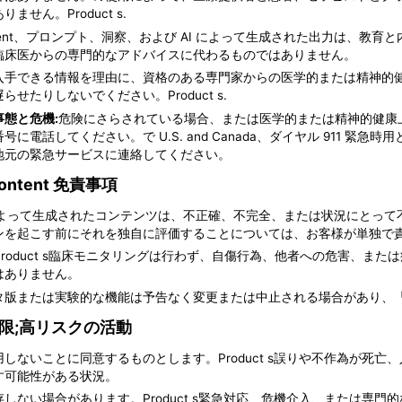
りません。Product s.
ntent、プロンプト、洞察、および AI によって生成された出力は、
臨床医からの専門的なアドバイスに代わるものではありません。
入手できる情報を理由に、資格のある専門家からの医学的または精神的
らせたりしないでください。Product s.
事態と危機:
危険にさらされている場合、または医学的または精神的健康
号に電話してください。で U.S. and Canada、ダイヤル 911 緊
地元の緊急サービスに連絡してください。
Content 免責事項
 によって生成されたコンテンツは、不正確、不完全、または状況にとっ
ンを起こす前にそれを独自に評価することについては、お客様が単独で
e Product s臨床モニタリングは行わず、自傷行為、他者への危害、
はありません。
タ版または実験的な機能は予告なく変更または中止される場合があり、
限;高リスクの活動
用しないことに同意するものとします。Product s誤りや不作為が死
す可能性がある状況。
存しない場合があります。Product s緊急対応、危機介入、または専門