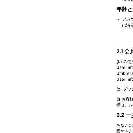
年齢と
アカ
は法
2.1 
(b) 
User 
Umbrella
User 
(c) 
(i) 
様は、か
2.2
あなたは
限するた