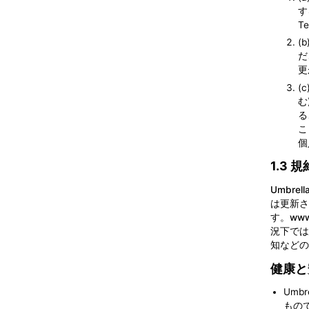
す
T
(
だ
更
(
む
る
こ
個
1.3 
Umbr
は更新さ
す。
www
況下では
知などの
健康と
Umb
もの