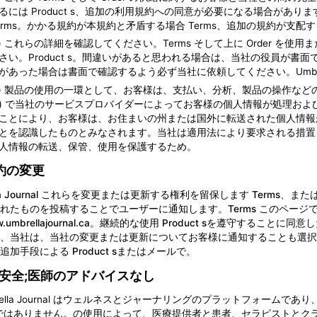
るには Product s、追加の利用規約への同意が必要になる場合があ
erms。かかる規約が本規約と矛盾する場合 Terms、追加の規約が支配
b) これらの詳細を確認してください。Terms そして上に Order 
さい。Product s。間違いがあると思われる場合は、当社の役員が
があった場合は書面で確認するよう必ず当社に依頼してください。Umbrella 
c) 製品の使用の一環として、お客様は、支払い、分析、製品の操作など
) で当社のサービスプロバイダーによってお客様の個人情報が処理お
ことにより、お客様は、お住まいの州または国外に転送された個人情報
とを認識したものとみなされます。当社は適用法により要求される措置を
人情報の転送、保管、使用を保護するため。
規約の変更
ella Journal これらを変更または更新する権利を留保します Ter
れたものを投稿することでユーザーに通知します。Terms このペー
.umbrellajournal.ca
。継続的な使用 Product sを遵守することに同
、当社は、当社の変更または更新についてお客様に通知することも選択す
追加手段による Product sまたはメールで。
安全;医師のアドバイスなし
rella Journal はウェルネスとジャーナリングのプラットフォー
ではありません。の使用によって、医療提供者と患者、セラピストとク