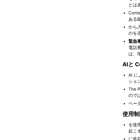
とはあ
Co
ある
から
のを遅
緊急
電話番
は、
AIと 
AI
ショ
Th
ので
ベー
使用制
を使
起こ
に依