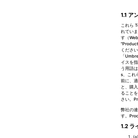
1.1
これら 
れていま
す（We
"Pro
ください。
「Umbr
イスを指
う用語は、
s、これ
前に、適
と、購入
ることを
さい。Pro
弊社の連
す。Pr
1.2
(