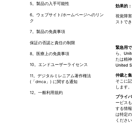
5。製品の入手可能性
効果的：
6。ウェブサイト/ホームページへのリン
視覚障害
ク
ストでき
7。製品の免責事項
保証の否認と責任の制限
緊急用で
ら、Un
8。医療上の免責事項
たは精神
10。エンドユーザーライセンス
Unit
仲裁と集
11。デジタルミレニアム著作権法
そこに記
(「dmca」) に関する通知
します。
12。一般利用規約
プライバ
ービスも
する情報
は特定の
ください