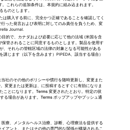
ります。これらの追加条件は、本規約に組み込まれます。
するものとします。
を使用または購入する前に、完全かつ正確であることを確認してく
書面で行った発言および表明に対してのみ責任を負うため、変
Journal.
の目的で、カナダおよび必要に応じて他の法域 (米国を含
よび保管されることに同意するものとします。製品を使用す
が、それらの管轄区域の法律の対象となる可能性がある
講じます（以下を含みます）PIPEDA、該当する場合）
ms、または当社のその他のポリシーや慣行を随時更新し、変更また
ジで。変更または更新は、に投稿するとすぐに有効になりま
意したことになります。Terms 変更されたとおり。特定の状
る場合があります。Terms ポップアップやプッシュ通
ムであり、医療、メンタルヘルス治療、診断、心理療法を提供する
ライアント、またはその他の専門的な関係が構築されるこ