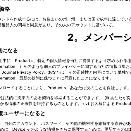
資格
ウントを作成するには、お住まいの州、州、または国で成年に達している必要
定後見人の関与と同意があり、その人のアカウントに基づいて。
2。メンバー
会員になる
の使用中に、Product s、特定の個人情報を当社に提供するよう求めら
Information」）そのような個人のプライバシーに関する当社の情報収集および
 Journal Privacy Policy
。あなたは、その正確性と内容について単独で
Information、最新の状態に保つことに同意したことになります。
ダウンロードすることにより、Product s、あなたは次のことを保証します
お客様は法的に拘束力のある契約を締結することができます。 (ii) あなたが提
かる情報の正確性を維持するものとします。 (iv) お客様による Prod
 一度ユーザーになると
、自分のアカウント、パスワード、その他の機密性を維持する責任があります。U
めに、Device そのような情報をさらに保護するために。更新するのはあなた自身