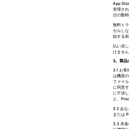
App St
管理され
日の数時
無料トラ
セルしな
始する前
払い戻し
けません
3。製品
3.1 
は機器の
ファイル
に同意す
に干渉し
と。Pro
3.2 
または P
3.3 