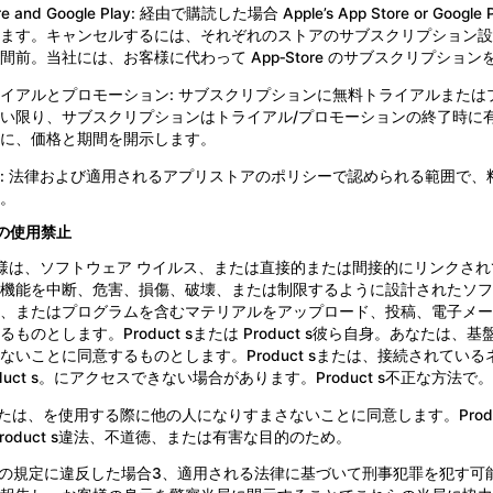
ore and Google Play: 経由で購読した場合 Apple’s App Store
ます。キャンセルするには、それぞれのストアのサブスクリプション設
間前。当社には、お客様に代わって App‑Store のサブスクリプシ
イアルとプロモーション: サブスクリプションに無料トライアルまた
い限り、サブスクリプションはトライアル/プロモーションの終了時に
に、価格と期間を開示します。
: 法律および適用されるアプリストアのポリシーで認められる範囲で
。
の使用禁止
お客様は、ソフトウェア ウイルス、または直接的または間接的にリンクさ
機能を中断、危害、損傷、破壊、または制限するように設計されたソフ
、またはプログラムを含むマテリアルをアップロード、投稿、電子メー
るものとします。Product sまたは Product s彼ら自身。あな
ないことに同意するものとします。Product sまたは、接続されて
duct s。にアクセスできない場合があります。Product s不正な方法で。
あなたは、を使用する際に他の人になりすまさないことに同意します。Produc
roduct s違法、不道徳、​​または有害な目的のため。
本条の規定に違反した場合3、適用される法律に基づいて刑事犯罪を犯す