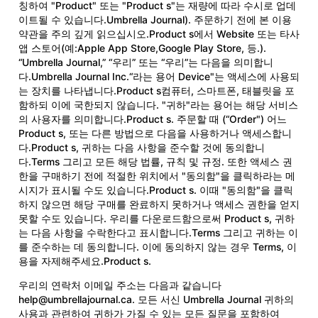
칭하여 "Product" 또는 "Product s"는 재량에 따라 수시로 업데
이트될 수 있습니다.Umbrella Journal). 주문하기 전에 본 이용
약관을 주의 깊게 읽으십시오.Product s에서 Website 또는 타사
앱 스토어(예:Apple App Store,Google Play Store, 등.).
“Umbrella Journal,” “우리” 또는 “우리”는 다음을 의미합니
다.Umbrella Journal Inc.“라는 용어 Device"는 액세스에 사용되
는 장치를 나타냅니다.Product s컴퓨터, 스마트폰, 태블릿을 포
함하되 이에 국한되지 않습니다. "귀하"라는 용어는 해당 서비스
의 사용자를 의미합니다.Product s. 주문할 때 (“Order") 어느
Product s, 또는 다른 방법으로 다음을 사용하거나 액세스합니
다.Product s, 귀하는 다음 사항을 준수할 것에 동의합니
다.Terms 그리고 모든 해당 법률, 규칙 및 규정. 또한 액세스 권
한을 구매하기 전에 적절한 위치에서 "동의함"을 클릭하라는 메
시지가 표시될 수도 있습니다.Product s. 이때 "동의함"을 클릭
하지 않으면 해당 구매를 완료하지 못하거나 액세스 권한을 얻지
못할 수도 있습니다. 우리를 다운로드함으로써 Product s, 귀하
는 다음 사항을 수락한다고 표시합니다.Terms 그리고 귀하는 이
를 준수하는 데 동의합니다. 이에 동의하지 않는 경우 Terms, 이
용을 자제해주세요.Product s.
우리의 연락처 이메일 주소는 다음과 같습니다
help@umbrellajournal.ca
. 모든 서신 Umbrella Journal 귀하의
사용과 관련하여 귀하가 가질 수 있는 모든 질문을 포함하여