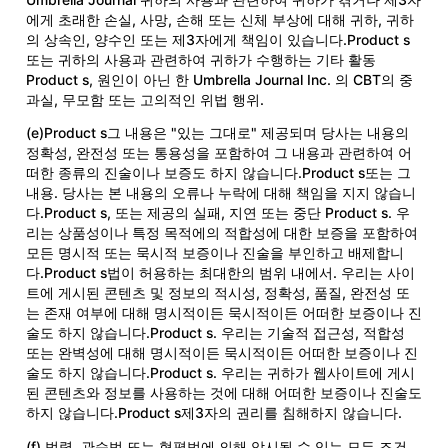
에게 초래한 손실, 사망, 손해 또는 신체 부상에 대해 귀하, 귀하
의 상속인, 양수인 또는 제3자에게 책임이 있습니다.Product s
또는 귀하의 사용과 관련하여 귀하가 수행하는 기타 활동
Product s, 원인이 아닌 한 Umbrella Journal Inc. 의 CBT의 중
과실, 무모함 또는 고의적인 위법 행위.
(e)Product s그 내용은 "있는 그대로" 제공되며 당사는 내용의
정확성, 완전성 또는 통용성을 포함하여 그 내용과 관련하여 어
떠한 종류의 진술이나 보증도 하지 않습니다.Product s또는 그
내용. 당사는 본 내용의 오류나 누락에 대해 책임을 지지 않습니
다.Product s, 또는 제공의 실패, 지연 또는 중단 Product s. 우
리는 상품성이나 특정 목적에의 적합성에 대한 보증을 포함하여
모든 명시적 또는 묵시적 보증이나 진술을 부인하고 배제합니
다.Product s법이 허용하는 최대한의 범위 내에서. 우리는 사이
트에 게시된 콘텐츠 및 정보의 적시성, 정확성, 품질, 완전성 또
는 존재 여부에 대해 명시적이든 묵시적이든 어떠한 보증이나 진
술도 하지 않습니다.Product s. 우리는 기술적 접근성, 적합성
또는 완벽성에 대해 명시적이든 묵시적이든 어떠한 보증이나 진
술도 하지 않습니다.Product s. 우리는 귀하가 웹사이트에 게시
된 콘텐츠와 정보를 사용하는 것에 대해 어떠한 보증이나 진술도
하지 않습니다.Product s제3자의 권리를 침해하지 않습니다.
(f) 법령, 관습법 또는 형평법에 의해 암시될 수 있는 모든 조건,